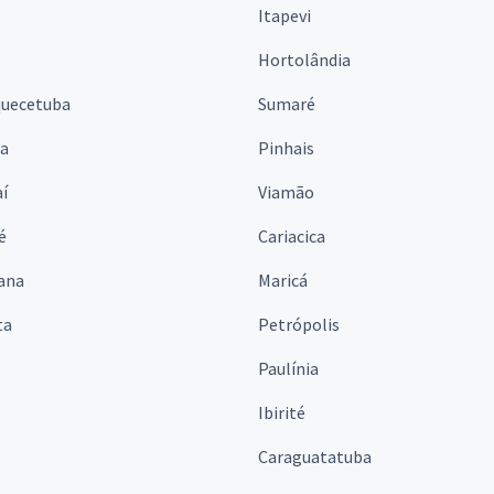
Itapevi
Hortolândia
quecetuba
Sumaré
na
Pinhais
í
Viamão
é
Cariacica
ana
Maricá
ta
Petrópolis
Paulínia
Ibirité
Caraguatatuba