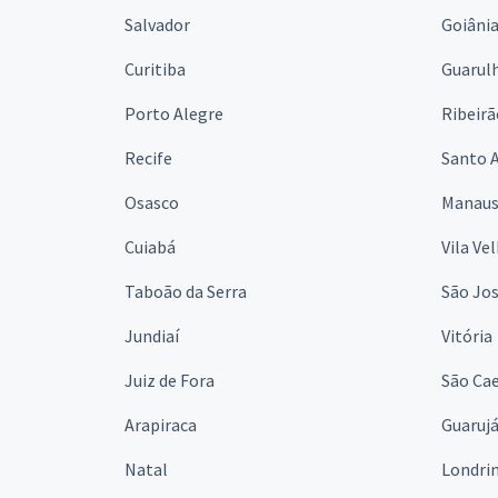
Salvador
Goiâni
Curitiba
Guarul
Porto Alegre
Ribeirã
Recife
Santo 
Osasco
Manau
Cuiabá
Vila Ve
Taboão da Serra
São Jo
Jundiaí
Vitória
Juiz de Fora
São Cae
Arapiraca
Guaruj
Natal
Londri