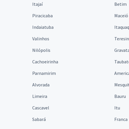
Itajaí
Betim
Piracicaba
Maceió
Indaiatuba
Itaqua
Valinhos
Teresi
Nilópolis
Gravata
Cachoeirinha
Taubat
Parnamirim
Americ
Alvorada
Mesqui
Limeira
Bauru
Cascavel
Itu
Sabará
Franca