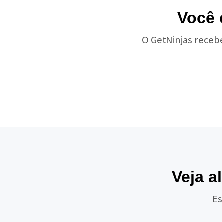
Você 
O GetNinjas receb
Veja a
Es