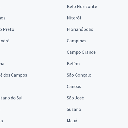
a
Belo Horizonte
hos
Niterói
o Preto
Florianópolis
André
Campinas
s
Campo Grande
lha
Belém
sé dos Campos
São Gonçalo
Canoas
tano do Sul
São José
á
Suzano
na
Mauá