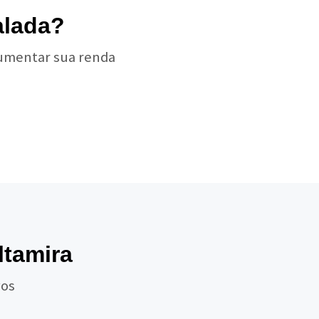
alada?
aumentar sua renda
ltamira
vos