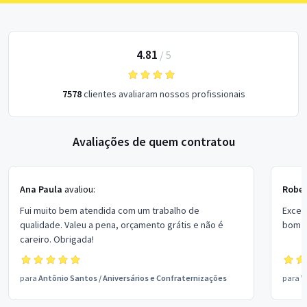
4.81
/
5
7578
clientes avaliaram nossos profissionais
Avaliações de quem contratou
Ana Paula
avaliou:
Rober
Fui muito bem atendida com um trabalho de
Excel
qualidade. Valeu a pena, orçamento grátis e não é
bom p
careiro. Obrigada!
para
Antônio Santos
/
Aniversários e Confraternizações
para
V