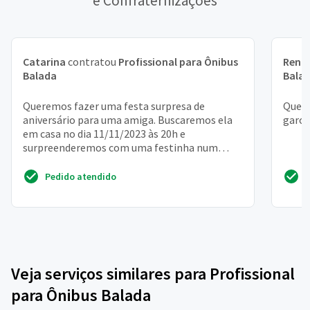
e Confraternizações
Catarina
contratou
Profissional para Ônibus
Rena
Balada
Bala
Queremos fazer uma festa surpresa de
Quere
aniversário para uma amiga. Buscaremos ela
garot
em casa no dia 11/11/2023 às 20h e
surpreenderemos com uma festinha num
ônibus balada. A quantidade de conv...
Pedido atendido
Veja serviços similares para Profissional
para Ônibus Balada