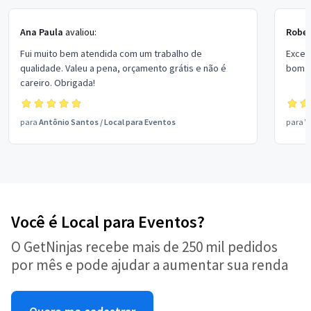
Ana Paula
avaliou:
Rober
Fui muito bem atendida com um trabalho de
Excel
qualidade. Valeu a pena, orçamento grátis e não é
bom p
careiro. Obrigada!
para
Antônio Santos
/
Local para Eventos
para
V
Você é Local para Eventos?
O GetNinjas recebe mais de 250 mil pedidos
por mês e pode ajudar a aumentar sua renda