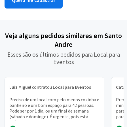
Quero me cadastrar
Veja alguns pedidos similares em Santo
Andre
Esses são os últimos pedidos para Local para
Eventos
Luiz Miguel
contratou
Local para Eventos
Cata
Preciso de um local com pelo menos cozinha e
Preci
banheiro e um bom espaço para 42 pessoas.
minha
Pode ser por 1 dia, ou um final de semana
para 
(sábado e domingo). É urgente, pois está
para 
difícil conseguir...
brinq