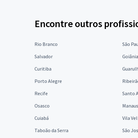
Encontre outros profissi
Rio Branco
São Pa
Salvador
Goiâni
Curitiba
Guarul
Porto Alegre
Ribeirã
Recife
Santo 
Osasco
Manau
Cuiabá
Vila Ve
Taboão da Serra
São Jo