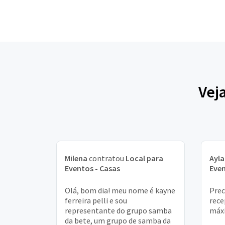
Vej
Milena
contratou
Local para
Ayla
Eventos - Casas
Even
Olá, bom dia! meu nome é kayne
Prec
ferreira pelli e sou
rece
representante do grupo samba
máxi
da bete, um grupo de samba da