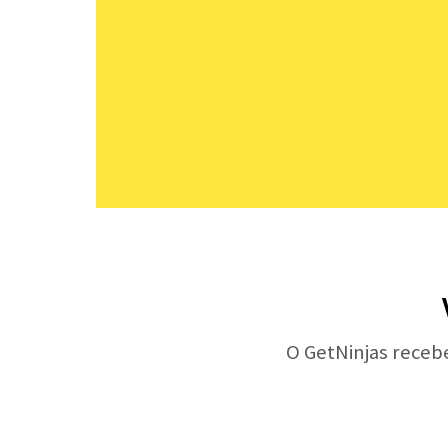
O GetNinjas receb