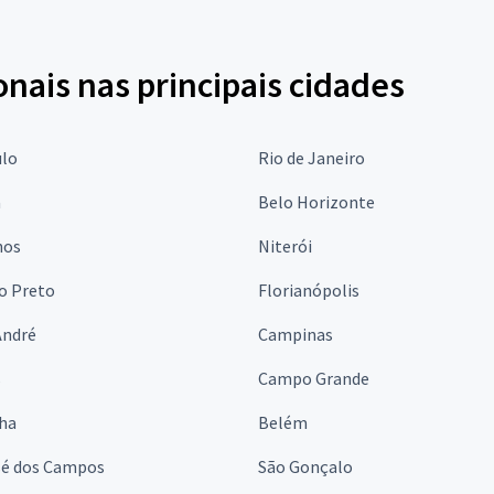
onais nas principais cidades
ulo
Rio de Janeiro
a
Belo Horizonte
hos
Niterói
o Preto
Florianópolis
André
Campinas
s
Campo Grande
lha
Belém
sé dos Campos
São Gonçalo