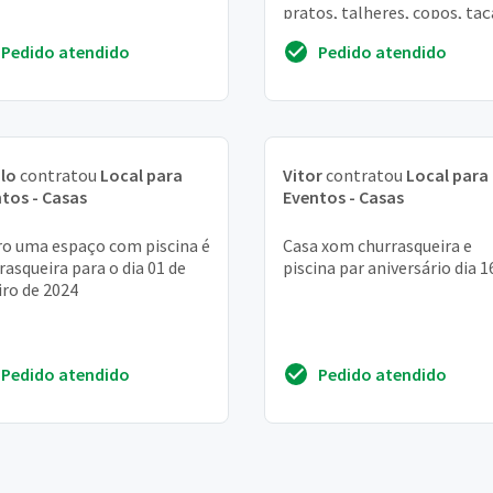
pratos, talheres, copos, taç
possa entrar com gastrono
Pedido atendido
Pedido atendido
de fora. Dia...
lo
contratou
Local para
Vitor
contratou
Local para
tos - Casas
Eventos - Casas
o uma espaço com piscina é
Casa xom churrasqueira e
rasqueira para o dia 01 de
piscina par aniversário dia 1
iro de 2024
Pedido atendido
Pedido atendido