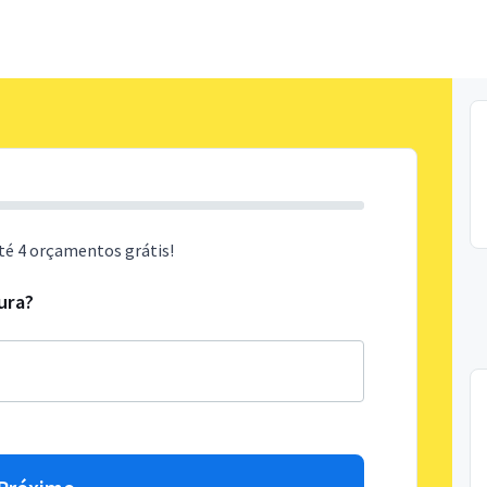
té 4 orçamentos grátis!
ura?