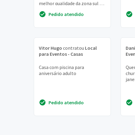
melhor qualidade da zona sul de
são paulo. Gostaria de deixar
Pedido atendido
meu contato pa...
Vitor Hugo
contratou
Local
Dani
para Eventos - Casas
Even
Casa com piscina para
Quer
aniversário adulto
chur
jane
Pedido atendido