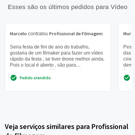
Esses são os últimos pedidos para Vídeo
Marcelo
Profissional de Filmagem
Muril
contratou
Seria festa de fim de ano do trabalho,
Pesso
gostaria de um filmaker para fazer um vídeo
das 1
rápido da festa , se tiver drone melhor ainda.
cineg
Pois o local é aberto , são para
demai
aproximadamente 30 pesso...
fica a
Pedido atendido
Veja serviços similares para Profissional