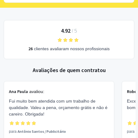
4.92
/
5
26
clientes avaliaram nossos profissionais
Avaliações de quem contratou
Ana Paula
Rober
avaliou:
Fui muito bem atendida com um trabalho de
Excel
qualidade. Valeu a pena, orçamento grátis e não é
bom 
careiro. Obrigada!
Antônio Santos
/
Publicitário
V
para
para