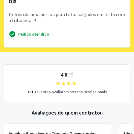
Isis
Preciso de uma pessoa para fritar salgados em festa com
a fritadeira !!!
Pedido atendido
4.8
/
5
1613
clientes avaliaram nossos profissionais
Avaliações de quem contratou
Angelica Gonçalves da Trindade Oliveira
avaliou:
Silva