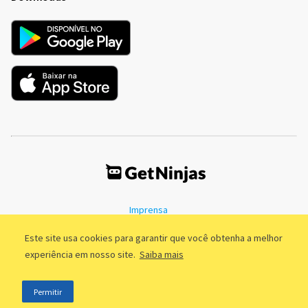
Imprensa
Termos de Uso
Política de Privacidade
Este site usa cookies para garantir que você obtenha a melhor
experiência em nosso site.
Saiba mais
©2011 - 2026, GetNinjas LTDA. CNPJ 55.744.877/0001-89 - Rua Dr.
Permitir
Fernandes Coelho, 85 - 3º andar - São Paulo/SP - Brasil