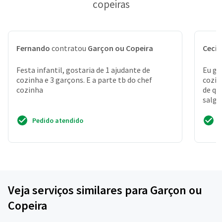
copeiras
Fernando
contratou
Garçon ou Copeira
Cecíl
Festa infantil, gostaria de 1 ajudante de
Eu go
cozinha e 3 garçons. E a parte tb do chef
cozin
cozinha
de qu
salga
salgad
Pedido atendido
Veja serviços similares para Garçon ou
Copeira