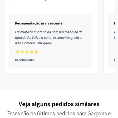
Recomendação mais recente:
Re
Fui muito bem atendida com um trabalho de
Ex
qualidade. Valeu a pena, orçamento grátis e
co
não é careiro. Obrigada!
por
Ana Paula
po
Veja alguns pedidos similares
Esses são os últimos pedidos para Garçons e