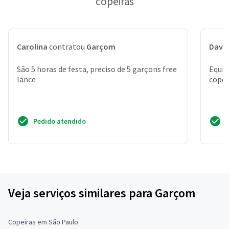
copeiras
Carolina
contratou
Garçom
Davi
São 5 horas de festa, preciso de 5 garçons free
Equip
lance
copei
Pedido atendido
Veja serviços similares para Garçom
Copeiras em São Paulo