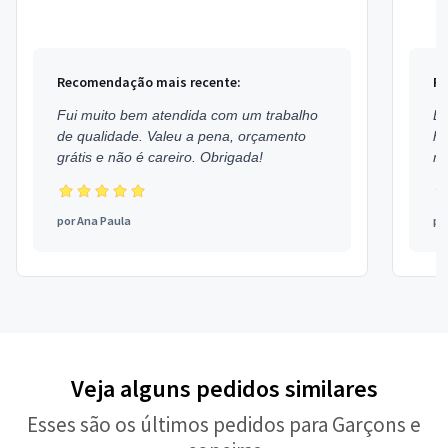
e Copeiras, Assessor de Eventos, Segurança, Local...
Médic
Recomendação mais recente:
Re
Fui muito bem atendida com um trabalho
Ex
de qualidade. Valeu a pena, orçamento
h
grátis e não é careiro. Obrigada!
mu
por
Ana Paula
po
Veja alguns pedidos similares
Esses são os últimos pedidos para Garçons e