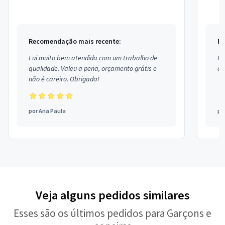
e Copeiras, Assessor de Eventos, Segurança, Local...
Médic
Recomendação mais recente:
Re
Fui muito bem atendida com um trabalho de
Ex
qualidade. Valeu a pena, orçamento grátis e
co
não é careiro. Obrigada!
por
Ana Paula
po
Veja alguns pedidos similares
Esses são os últimos pedidos para Garçons e