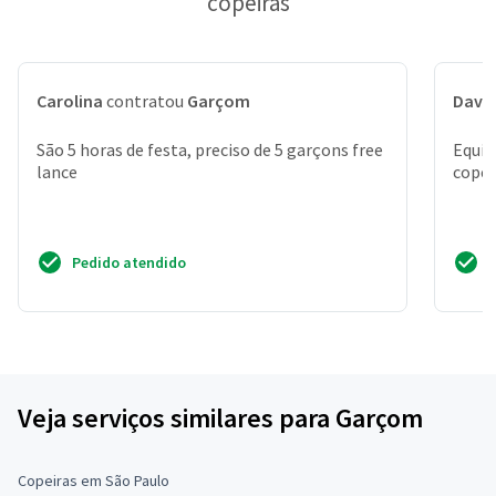
copeiras
Carolina
contratou
Garçom
Davi
São 5 horas de festa, preciso de 5 garçons free
Equip
lance
copei
Pedido atendido
Veja serviços similares para Garçom
Copeiras em São Paulo