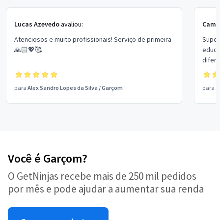
Lucas Azevedo
avaliou:
Camil
Atenciosos e muito profissionais! Serviço de primeira
Super
🙏🏻💖🥰
educa
difere
para
Alex Sandro Lopes da Silva
/
Garçom
para
J
Você é Garçom?
O GetNinjas recebe mais de 250 mil pedidos
por mês e pode ajudar a aumentar sua renda