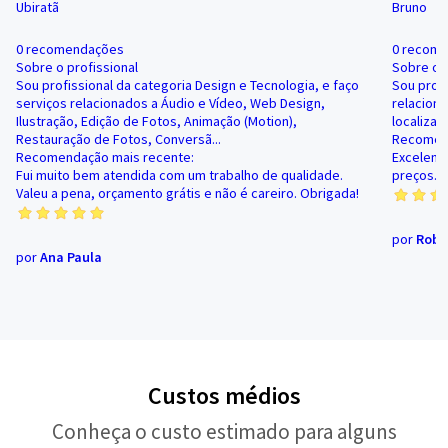
Ubiratã
Bruno
0 recomendações
0 recom
Sobre o profissional
Sobre o p
Sou profissional da categoria Design e Tecnologia, e faço
Sou profi
serviços relacionados a Áudio e Vídeo, Web Design,
relaciona
Ilustração, Edição de Fotos, Animação (Motion),
localizad
Restauração de Fotos, Conversã...
Recomend
Recomendação mais recente:
Excelent
Fui muito bem atendida com um trabalho de qualidade.
preços. 
Valeu a pena, orçamento grátis e não é careiro. Obrigada!
por
Robe
por
Ana Paula
Custos médios
Conheça o custo estimado para alguns