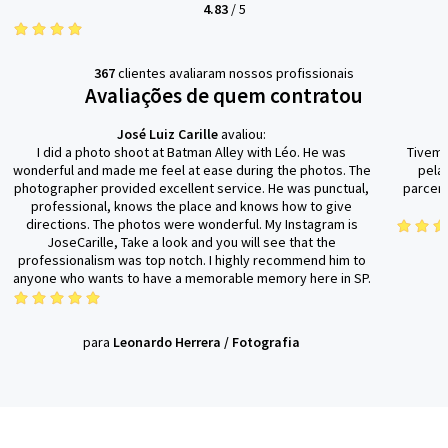
4.83
/
5
367
clientes avaliaram nossos profissionais
Avaliações de quem contratou
José Luiz Carille
avaliou:
I did a photo shoot at Batman Alley with Léo. He was
Tivemo
wonderful and made me feel at ease during the photos. The
pela 
photographer provided excellent service. He was punctual,
parceri
professional, knows the place and knows how to give
directions. The photos were wonderful. My Instagram is
JoseCarille, Take a look and you will see that the
professionalism was top notch. I highly recommend him to
anyone who wants to have a memorable memory here in SP.
para
Leonardo Herrera
/
Fotografia