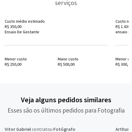
serviços
Custo médio estimado
Custo mé
R$ 350,00
R$ 1.430,
Ensaio De Gestante
ensaio n
Menor custo
Maior custo
Menor cu
R$ 250,00
R$ 500,00
R$ 300,0
Veja alguns pedidos similares
Esses são os últimos pedidos para Fotografia
Vitor Gabriel
contratou
Fotógrafo
Arthur
c