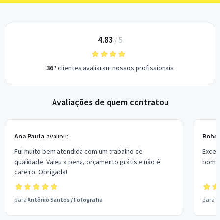
4.83
/
5
367
clientes avaliaram nossos profissionais
Avaliações de quem contratou
Ana Paula
avaliou:
Rober
Fui muito bem atendida com um trabalho de
Excel
qualidade. Valeu a pena, orçamento grátis e não é
bom p
careiro. Obrigada!
para
Antônio Santos
/
Fotografia
para
V