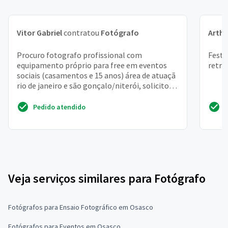
Vitor Gabriel
contratou
Fotógrafo
Arthu
Procuro fotografo profissional com
Festa
equipamento próprio para free em eventos
retro
sociais (casamentos e 15 anos) área de atuaçã
rio de janeiro e são gonçalo/niterói, solicito
informar o valor d...
Pedido atendido
Veja serviços similares para Fotógrafo
Fotógrafos para Ensaio Fotográfico em Osasco
Fotógrafos para Eventos em Osasco