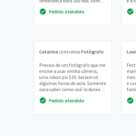
lembrança para 300 pax, com
e a 
moldura e imantado
sala
Pedido atendido
Catarina
contratou
Fotógrafo
Lau
Preciso de um fotógrafo que me
Fest
ensine a usar minha câmera,
mari
uma nikon pix 510. Seriam só
mesm
algumas horas de aula. Somente
e co
para saber como usá-la durante
fami
o dia, noite, nublado, chuva. . . .
conv
Pedido atendido
G...
de f..