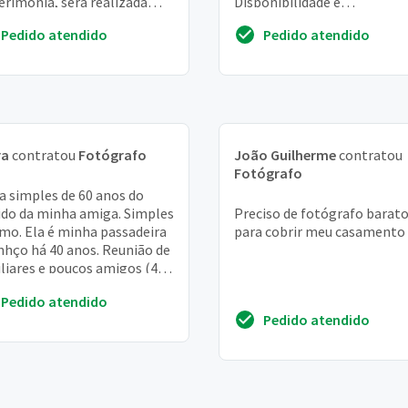
cerimonia, sera realizada
Disponibilidade e
o no tatuape, nao havera ...
responsabilidade são essenc
Pedido atendido
Pedido atendido
Valores a combinar
ra
contratou
Fotógrafo
João Guilherme
contratou
Fotógrafo
a simples de 60 anos do
do da minha amiga. Simples
Preciso de fotógrafo barato
o. Ela é minha passadeira
para cobrir meu casamento
nhço há 40 anos. Reunião de
liares e poucos amigos (40
idados no total). Gostaria
Pedido atendido
.
Pedido atendido