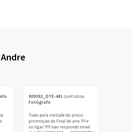
o Andre
afo
809382_DTE-481
contratou
Fotógrafo
ia
Tudo pela metade do preco
s
promoçao de final de ano !!!! e
so ligar !!!!! nao respondo imail