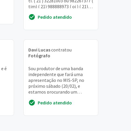
tl. ( 21 ) 32281003 ou 982267377 (
iais.
tim) ( 21) 988888973 ( oi ) ( 21)
973089967 ( claro ) ou 964...
Pedido atendido
Davi Lucas
contratou
Fotógrafo
 e é
Sou produtor de uma banda
independente que fará uma
apresentação no MIS-SP, no
próximo sábado (20/02), e
estamos procurando um
fotógrafo para fazer o registro
Pedido atendido
da apresentação da banda