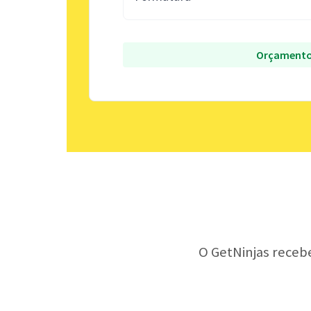
Orçamento
O GetNinjas receb