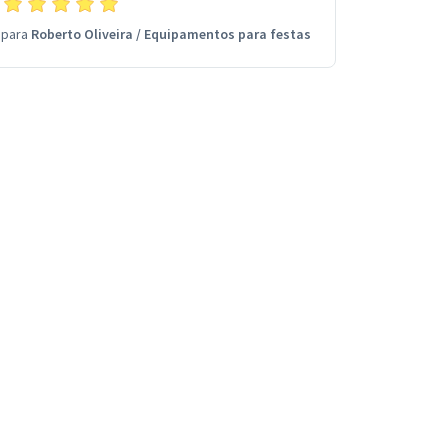
os melhores profissionais desse mercado.
para
Roberto Oliveira
/
Equipamentos para festas