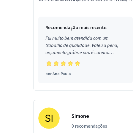
Garçons e Copeiras, Assessor de Eventos,
Segurança, Local...
Recomendação mais recente:
Fui muito bem atendida com um
trabalho de qualidade. Valeu a pena,
orçamento grátis e não é careiro.
Obrigada!
por
Ana Paula
Simone
0 recomendações