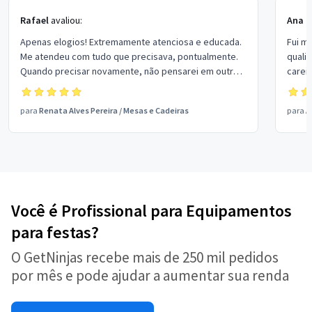
Rafael
avaliou:
Ana P
Apenas elogios! Extremamente atenciosa e educada.
Fui m
Me atendeu com tudo que precisava, pontualmente.
quali
Quando precisar novamente, não pensarei em outro
carei
profissional. Super recomendada!
para
Renata Alves Pereira
/
Mesas e Cadeiras
para
A
Você é Profissional para Equipamentos
para festas?
O GetNinjas recebe mais de 250 mil pedidos
por mês e pode ajudar a aumentar sua renda