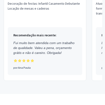
Decoração de festas: Infantil Casamento Debutante
Atuo n
Locação de mesas e cadeiras
formaç
transp
especi
Recomendação mais recente:
Re
Fui muito bem atendida com um trabalho
Ex
de qualidade. Valeu a pena, orçamento
h
grátis e não é careiro. Obrigada!
mu
por
Ana Paula
po