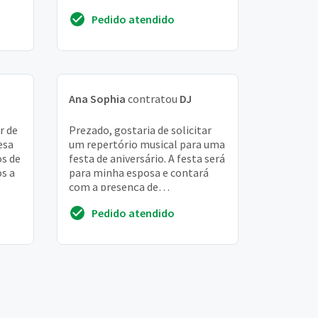
0
sextas ou sábados. Também
Pedido atendido
procuro a ...
Ana Sophia
contratou
DJ
r de
Prezado, gostaria de solicitar
esa
um repertório musical para uma
os de
festa de aniversário. A festa será
s a
para minha esposa e contará
com a presença de
otel
aproximadamente 30
Pedido atendido
convidadas, todas mulhere...