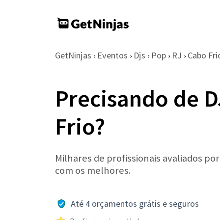
GetNinjas
Eventos
Djs
Pop
RJ
Cabo Fri
›
›
›
›
›
Precisando de 
Frio?
Milhares de profissionais avaliados po
com os melhores.
Até 4 orçamentos grátis e seguros