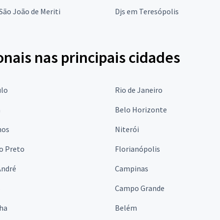
São João de Meriti
Djs em Teresópolis
onais nas principais cidades
ulo
Rio de Janeiro
a
Belo Horizonte
hos
Niterói
o Preto
Florianópolis
André
Campinas
s
Campo Grande
lha
Belém