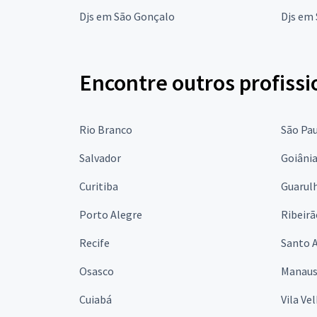
Djs em São Gonçalo
Djs em 
Encontre outros profissi
Rio Branco
São Pa
Salvador
Goiâni
Curitiba
Guarul
Porto Alegre
Ribeirã
Recife
Santo 
Osasco
Manau
Cuiabá
Vila Ve