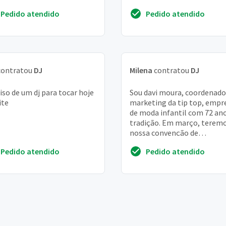
rônica e sim músicas mais
07/03, das 19:30 às 23:30, p 6
Pedido atendido
Pedido atendido
antes. Obg
pessoas...
ontratou
DJ
Milena
contratou
DJ
iso de um dj para tocar hoje
Sou davi moura, coordenado
ite
marketing da tip top, empr
de moda infantil com 72 an
tradição. Em março, teremo
nossa convenção de
franqueados. Ocorrerá no h
Pedido atendido
Pedido atendido
jequitimar, no...