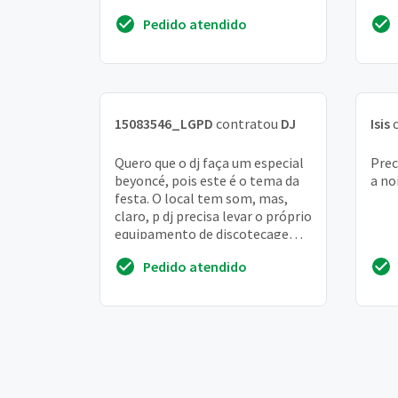
começar as 20 e terminar por
elet
Pedido atendido
volta das 2
danç
15083546_LGPD
contratou
DJ
Isis
c
Quero que o dj faça um especial
Prec
beyoncé, pois este é o tema da
a no
festa. O local tem som, mas,
claro, p dj precisa levar o próprio
equipamento de discotecagem.
Local do rua brigadeiro galvão...
Pedido atendido