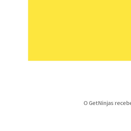
O GetNinjas receb