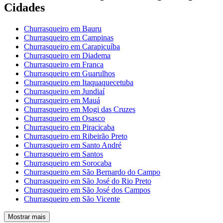
Cidades
Churrasqueiro em Bauru
Churrasqueiro em Campinas
Churrasqueiro em Carapicuíba
Churrasqueiro em Diadema
Churrasqueiro em Franca
Churrasqueiro em Guarulhos
Churrasqueiro em Itaquaquecetuba
Churrasqueiro em Jundiaí
Churrasqueiro em Mauá
Churrasqueiro em Mogi das Cruzes
Churrasqueiro em Osasco
Churrasqueiro em Piracicaba
Churrasqueiro em Ribeirão Preto
Churrasqueiro em Santo André
Churrasqueiro em Santos
Churrasqueiro em Sorocaba
Churrasqueiro em São Bernardo do Campo
Churrasqueiro em São José do Rio Preto
Churrasqueiro em São José dos Campos
Churrasqueiro em São Vicente
Mostrar mais