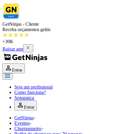
GetNinjas - Cliente
Receba orçamentos grátis
+30K
Baixar app
Entrar
Seja um profissional
Como funciona?
Segurança
Entrar
GetNinjas
›
Eventos
›
Churrasqueiro
›
Buffet de churrasco para 70 pessoas....