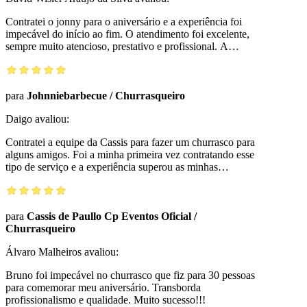
Contratei o jonny para o aniversário e a experiência foi
impecável do início ao fim. O atendimento foi excelente,
sempre muito atencioso, prestativo e profissional. A
costela fogo de chão ficou espetacular, extremamente
saborosa e preparada com muito capricho. Todos os
convidados elogiaram a qualidade da carne e a
organização do serviço.
para
Johnniebarbecue
/
Churrasqueiro
Daigo
avaliou:
Contratei a equipe da Cassis para fazer um churrasco para
alguns amigos. Foi a minha primeira vez contratando esse
tipo de serviço e a experiência superou as minhas
expectativa. Serviço de alta qualidade por um preço muito
justo.
para
Cassis de Paullo Cp Eventos Oficial
/
Churrasqueiro
Álvaro Malheiros
avaliou:
Bruno foi impecável no churrasco que fiz para 30 pessoas
para comemorar meu aniversário. Transborda
profissionalismo e qualidade. Muito sucesso!!!