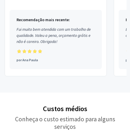
Recomendação mais recente:
Re
Fui muito bem atendida com um trabalho de
Ex
qualidade. Valeu a pena, orçamento grátis e
co
não é careiro. Obrigada!
por
Ana Paula
po
Custos médios
Conheça o custo estimado para alguns
serviços