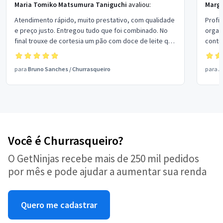
Maria Tomiko Matsumura Taniguchi
avaliou:
Marg
Atendimento rápido, muito prestativo, com qualidade
Profi
e preço justo. Entregou tudo que foi combinado. No
organi
final trouxe de cortesia um pão com doce de leite que
contra
os convidados adoraram.
para
Bruno Sanches
/
Churrasqueiro
para
A
Você é Churrasqueiro?
O GetNinjas recebe mais de 250 mil pedidos
por mês e pode ajudar a aumentar sua renda
Quero me cadastrar