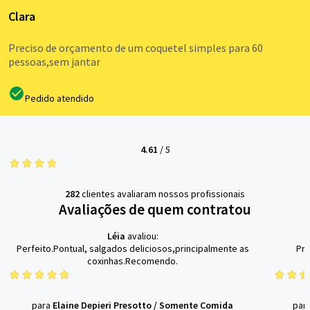
Clara
Preciso de orçamento de um coquetel simples para 60
pessoas,sem jantar
Pedido atendido
4.61
/
5
282
clientes avaliaram nossos profissionais
Avaliações de quem contratou
Léia
avaliou:
Perfeito.Pontual, salgados deliciosos,principalmente as
Pro
coxinhas.Recomendo.
para
Elaine Depieri Presotto
/
Somente Comida
par