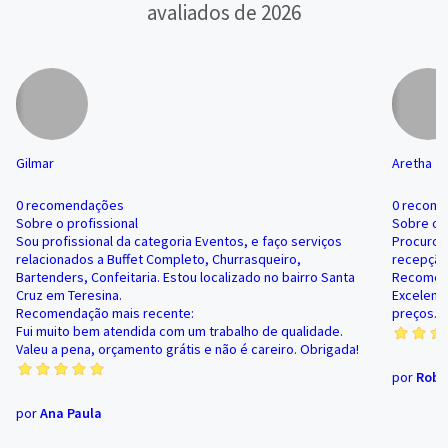
avaliados de 2026
Gilmar
Aretha
0 recomendações
0 recom
Sobre o profissional
Sobre o p
Sou profissional da categoria Eventos, e faço serviços
Procuro 
relacionados a Buffet Completo, Churrasqueiro,
recepçã
Bartenders, Confeitaria. Estou localizado no bairro Santa
Recomend
Cruz em Teresina.
Excelent
Recomendação mais recente:
preços. 
Fui muito bem atendida com um trabalho de qualidade.
Valeu a pena, orçamento grátis e não é careiro. Obrigada!
por
Robe
por
Ana Paula