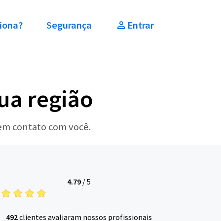
iona?
Segurança
Entrar
ua região
 em contato com você.
4.79
/
5
492
clientes avaliaram nossos profissionais