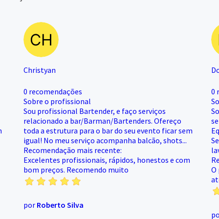
Christyan
D
0 recomendações
0 
Sobre o profissional
So
Sou profissional Bartender, e faço serviços
So
relacionado a bar/Barman/Bartenders. Ofereço
se
m
toda a estrutura para o bar do seu evento ficar sem
Eq
igual! No meu serviço acompanha balcão, shots...
Se
Recomendação mais recente:
la
Excelentes profissionais, rápidos, honestos e com
Re
bom preços. Recomendo muito
O 
at
por
Roberto Silva
p