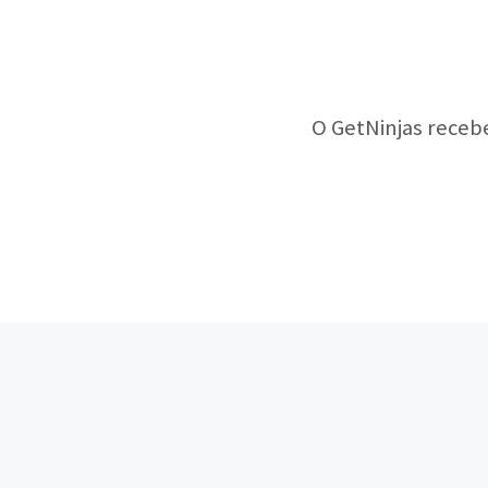
O GetNinjas receb