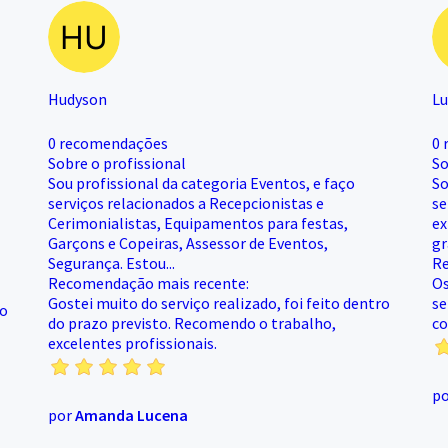
Hudyson
Lu
0 recomendações
0 
Sobre o profissional
So
Sou profissional da categoria Eventos, e faço
So
serviços relacionados a Recepcionistas e
se
Cerimonialistas, Equipamentos para festas,
ex
Garçons e Copeiras, Assessor de Eventos,
gr
Segurança. Estou...
Re
Recomendação mais recente:
Os
Gostei muito do serviço realizado, foi feito dentro
se
co
do prazo previsto. Recomendo o trabalho,
co
excelentes profissionais.
p
por
Amanda Lucena