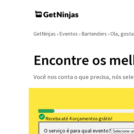
GetNinjas
Eventos
Bartenders
Ola, gosta
›
›
›
Encontre os mel
Você nos conta o que precisa, nós se
Receba até 4 orçamentos grátis!
O serviço é para qual evento?