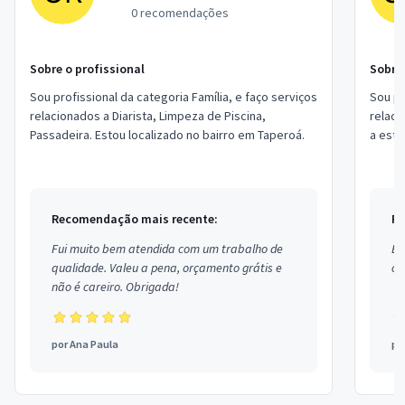
0 recomendações
Sobre o profissional
Sobre 
Sou profissional da categoria Família, e faço serviços
Sou pr
relacionados a Diarista, Limpeza de Piscina,
relacion
Passadeira. Estou localizado no bairro em Taperoá.
a estr
No meu
Recomendação mais recente:
Re
Fui muito bem atendida com um trabalho de
Ex
qualidade. Valeu a pena, orçamento grátis e
co
não é careiro. Obrigada!
por
Ana Paula
po