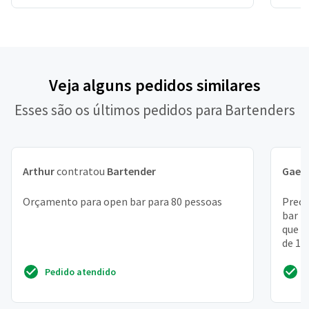
Veja alguns pedidos similares
Esses são os últimos pedidos para Bartenders
Arthur
contratou
Bartender
Gael
Orçamento para open bar para 80 pessoas
Preci
bar p
que t
de 15
Pedido atendido