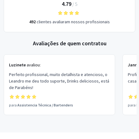
4.79
/
5
492
clientes avaliaram nossos profissionais
Avaliações de quem contratou
Luzinete
avaliou:
Janne
Perfeito profissional, muito detalhista e atencioso, o
Profi
Leandro me deu todo suporte, Drinks deliciosos, está
casam
de Parabéns!
para
Assistencia Técnica
/
Bartenders
para
E