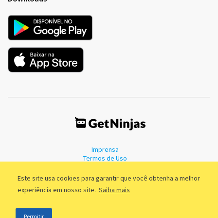
Imprensa
Termos de Uso
Política de Privacidade
Este site usa cookies para garantir que você obtenha a melhor
experiência em nosso site.
Saiba mais
©2011 - 2026, GetNinjas LTDA. CNPJ 55.744.877/0001-89 - Rua Dr.
Permitir
Fernandes Coelho, 85 - 3º andar - São Paulo/SP - Brasil