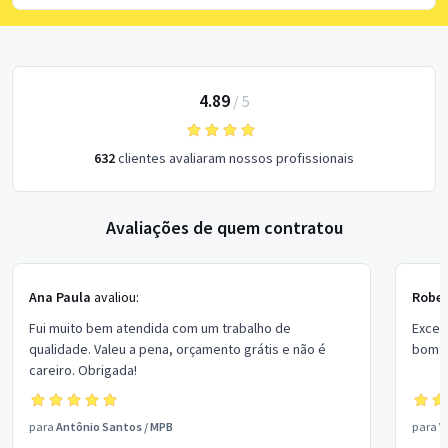
4.89
/
5
632
clientes avaliaram nossos profissionais
Avaliações de quem contratou
Ana Paula
avaliou:
Rober
Fui muito bem atendida com um trabalho de
Excel
qualidade. Valeu a pena, orçamento grátis e não é
bom p
careiro. Obrigada!
para
Antônio Santos
/
MPB
para
V