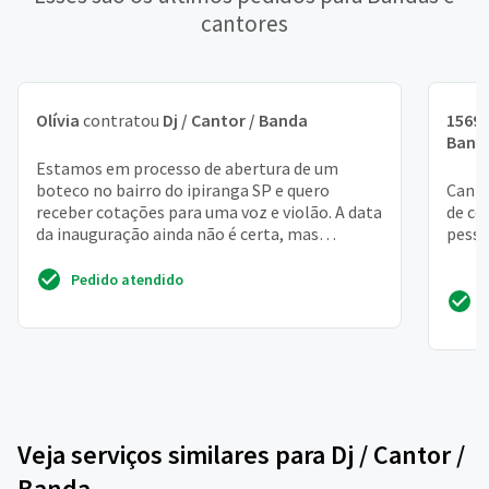
cantores
Olívia
contratou
Dj / Cantor / Banda
1569
Band
Estamos em processo de abertura de um
boteco no bairro do ipiranga SP e quero
Canto
receber cotações para uma voz e violão. A data
de co
da inauguração ainda não é certa, mas
pesso
acredito que em 1 ou 1 1...
Pedido atendido
Veja serviços similares para Dj / Cantor /
Banda