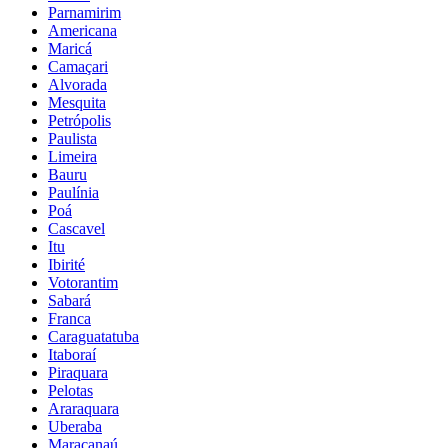
Parnamirim
Americana
Maricá
Camaçari
Alvorada
Mesquita
Petrópolis
Paulista
Limeira
Bauru
Paulínia
Poá
Cascavel
Itu
Ibirité
Votorantim
Sabará
Franca
Caraguatatuba
Itaboraí
Piraquara
Pelotas
Araraquara
Uberaba
Maracanaú