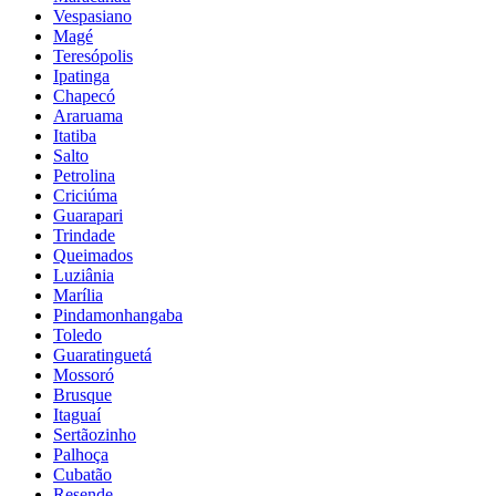
Vespasiano
Magé
Teresópolis
Ipatinga
Chapecó
Araruama
Itatiba
Salto
Petrolina
Criciúma
Guarapari
Trindade
Queimados
Luziânia
Marília
Pindamonhangaba
Toledo
Guaratinguetá
Mossoró
Brusque
Itaguaí
Sertãozinho
Palhoça
Cubatão
Resende