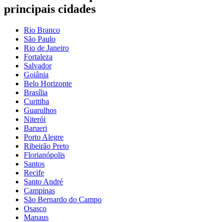
principais cidades
Rio Branco
São Paulo
Rio de Janeiro
Fortaleza
Salvador
Goiânia
Belo Horizonte
Brasília
Curitiba
Guarulhos
Niterói
Barueri
Porto Alegre
Ribeirão Preto
Florianópolis
Santos
Recife
Santo André
Campinas
São Bernardo do Campo
Osasco
Manaus