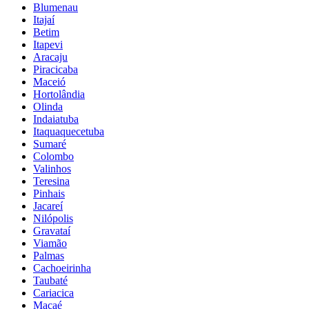
Blumenau
Itajaí
Betim
Itapevi
Aracaju
Piracicaba
Maceió
Hortolândia
Olinda
Indaiatuba
Itaquaquecetuba
Sumaré
Colombo
Valinhos
Teresina
Pinhais
Jacareí
Nilópolis
Gravataí
Viamão
Palmas
Cachoeirinha
Taubaté
Cariacica
Macaé