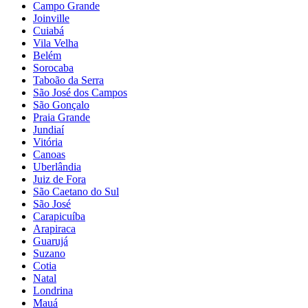
Campo Grande
Joinville
Cuiabá
Vila Velha
Belém
Sorocaba
Taboão da Serra
São José dos Campos
São Gonçalo
Praia Grande
Jundiaí
Vitória
Canoas
Uberlândia
Juiz de Fora
São Caetano do Sul
São José
Carapicuíba
Arapiraca
Guarujá
Suzano
Cotia
Natal
Londrina
Mauá