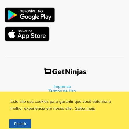
Imprensa
Termos de Uso
Política de Privacidade
Este site usa cookies para garantir que você obtenha a
melhor experiência em nosso site.
Saiba mais
©2011 - 2026, GetNinjas LTDA. CNPJ 55.744.877/0001-89 - Rua
Permitir
Dr. Fernandes Coelho, 85 - 3º andar - São Paulo/SP - Brasil