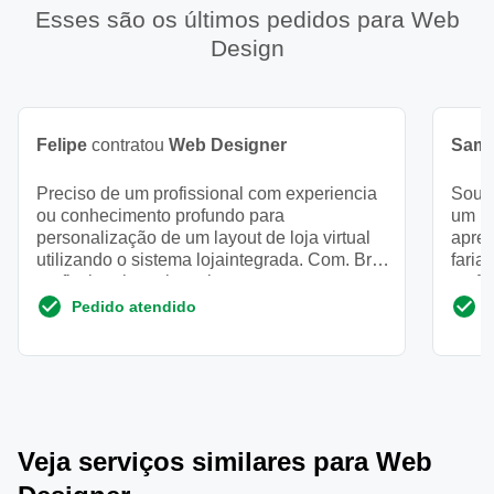
Esses são os últimos pedidos para Web
Design
Felipe
contratou
Web Designer
Samu
Preciso de um profissional com experiencia
Sou e
ou conhecimento profundo para
um po
personalização de um layout de loja virtual
apres
utilizando o sistema lojaintegrada. Com. Br o
faria
profissional precisa cri...
então
Pedido atendido
Veja serviços similares para Web