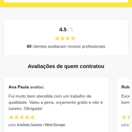
4.5
/
5
60
clientes avaliaram nossos profissionais
Avaliações de quem contratou
Ana Paula
avaliou:
Rober
Fui muito bem atendida com um trabalho de
Excel
qualidade. Valeu a pena, orçamento grátis e não é
bom 
careiro. Obrigada!
para
Antônio Santos
/
Web Design
para
V