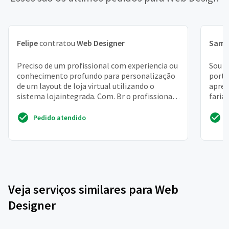
Felipe
contratou
Web Designer
Samu
Preciso de um profissional com experiencia ou
Sou e
conhecimento profundo para personalização
portf
de um layout de loja virtual utilizando o
apres
sistema lojaintegrada. Com. Br o profissional
faria
precisa cri...
então
Pedido atendido
Veja serviços similares para Web
Designer