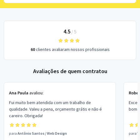
4.5
/
5
60
clientes avaliaram nossos profissionais
Avaliações de quem contratou
Ana Paula
avaliou:
Rober
Fui muito bem atendida com um trabalho de
Excel
qualidade. Valeu a pena, orçamento grátis e não é
bom p
careiro. Obrigada!
para
Antônio Santos
/
Web Design
para
V