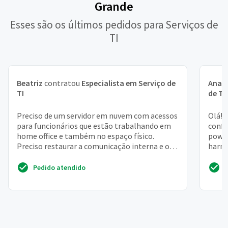
Grande
Esses são os últimos pedidos para Serviços de
TI
Beatriz
contratou
Especialista em Serviço de
Ana L
TI
de TI
Preciso de um servidor em nuvem com acessos
Olá! 
para funcionários que estão trabalhando em
confe
home office e também no espaço físico.
power
Preciso restaurar a comunicação interna e os
harmo
processos do dia...
apres
Pedido atendido