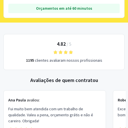
Orçamentos em até 60 minutos
4.82
/
5
1195
clientes avaliaram nossos profissionais
Avaliações de quem contratou
Ana Paula
avaliou:
Rober
Fui muito bem atendida com um trabalho de
Excel
qualidade. Valeu a pena, orçamento grátis e não é
bom p
careiro. Obrigada!