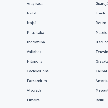
Arapiraca
Guaruj
Natal
Londri
Itajaí
Betim
Piracicaba
Maceió
Indaiatuba
Itaqua
Valinhos
Teresi
Nilópolis
Gravata
Cachoeirinha
Taubat
Parnamirim
Americ
Alvorada
Mesqui
Limeira
Bauru