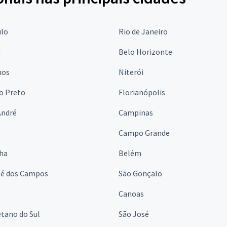
ulo
Rio de Janeiro
a
Belo Horizonte
hos
Niterói
o Preto
Florianópolis
André
Campinas
s
Campo Grande
lha
Belém
sé dos Campos
São Gonçalo
Canoas
tano do Sul
São José