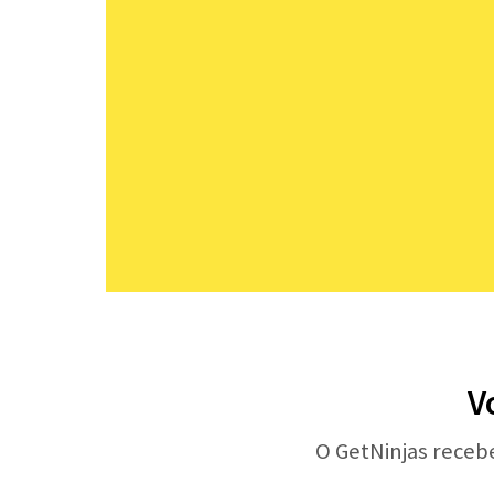
V
O GetNinjas receb