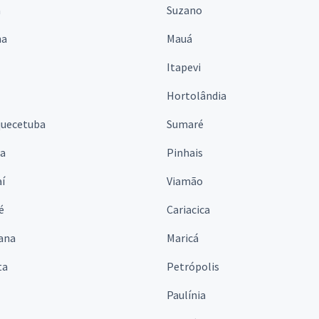
á
Suzano
na
Mauá
Itapevi
Hortolândia
quecetuba
Sumaré
na
Pinhais
í
Viamão
é
Cariacica
ana
Maricá
ta
Petrópolis
Paulínia