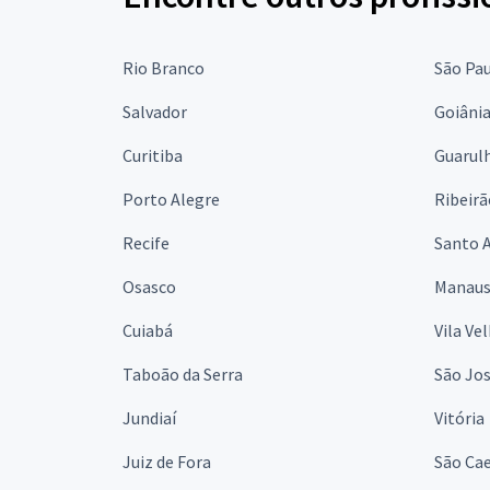
Rio Branco
São Pa
Salvador
Goiâni
Curitiba
Guarul
Porto Alegre
Ribeirã
Recife
Santo 
Osasco
Manau
Cuiabá
Vila Ve
Taboão da Serra
São Jo
Jundiaí
Vitória
Juiz de Fora
São Cae