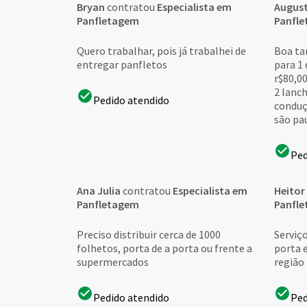
Bryan
contratou
Especialista em
Augus
Panfletagem
Panfl
Quero trabalhar, pois já trabalhei de
Boa tar
entregar panfletos
para 1
r$80,00
2 lanch
Pedido atendido
conduçã
são pau
Ped
Ana Julia
contratou
Especialista em
Heitor
Panfletagem
Panfl
Preciso distribuir cerca de 1000
Serviç
folhetos, porta de a porta ou frente a
porta 
supermercados
região
Pedido atendido
Ped