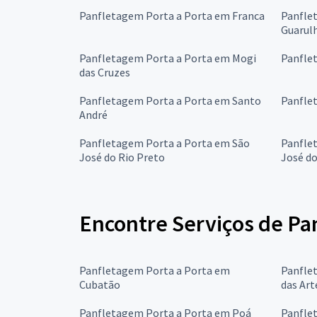
Panfletagem Porta a Porta em Franca
Panfle
Guarul
Panfletagem Porta a Porta em Mogi
Panfle
das Cruzes
Panfletagem Porta a Porta em Santo
Panfle
André
Panfletagem Porta a Porta em São
Panfle
José do Rio Preto
José d
Encontre Serviços de Pa
Panfletagem Porta a Porta em
Panfle
Cubatão
das Art
Panfletagem Porta a Porta em Poá
Panfle