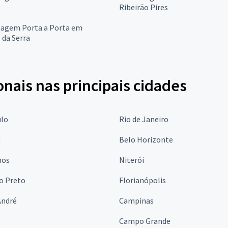
Ribeirão Pires
tagem Porta a Porta em
 da Serra
onais nas principais cidades
ulo
Rio de Janeiro
a
Belo Horizonte
hos
Niterói
o Preto
Florianópolis
André
Campinas
s
Campo Grande