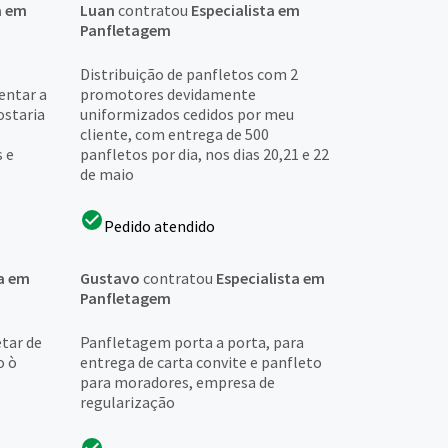
a em
Luan
contratou
Especialista em
Panfletagem
Distribuição de panfletos com 2
entar a
promotores devidamente
ostaria
uniformizados cedidos por meu
cliente, com entrega de 500
s e
panfletos por dia, nos dias 20,21 e 22
de maio
Pedido atendido
ta em
Gustavo
contratou
Especialista em
Panfletagem
etar de
Panfletagem porta a porta, para
o ò
entrega de carta convite e panfleto
para moradores, empresa de
regularização