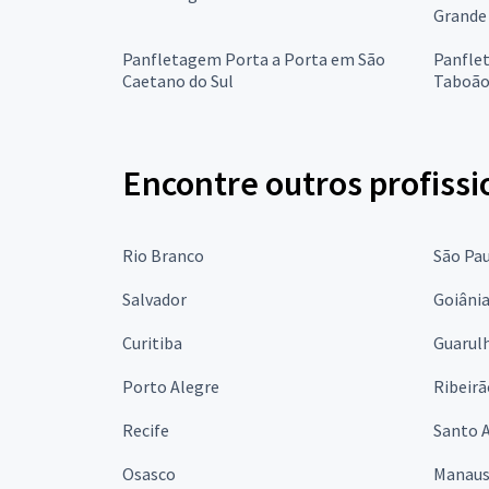
Grande
Panfletagem Porta a Porta em São
Panfle
Caetano do Sul
Taboão
Encontre outros profissi
Rio Branco
São Pa
Salvador
Goiâni
Curitiba
Guarul
Porto Alegre
Ribeirã
Recife
Santo 
Osasco
Manau