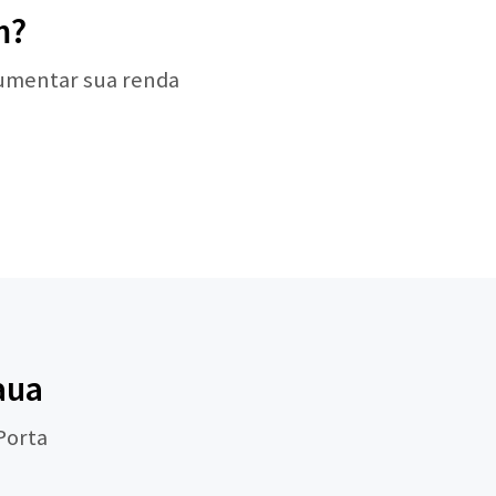
m?
aumentar sua renda
aua
Porta