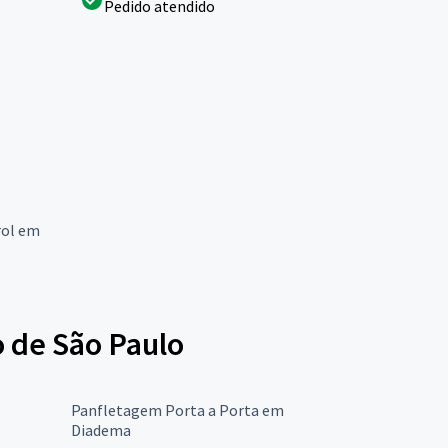
Pedido atendido
rol em
o de São Paulo
Panfletagem Porta a Porta em
Diadema