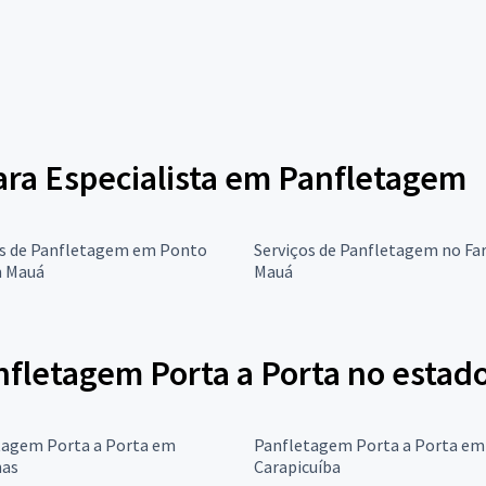
para Especialista em Panfletagem
os de Panfletagem em Ponto
Serviços de Panfletagem no Fa
m Mauá
Mauá
nfletagem Porta a Porta no estad
tagem Porta a Porta em
Panfletagem Porta a Porta em
as
Carapicuíba