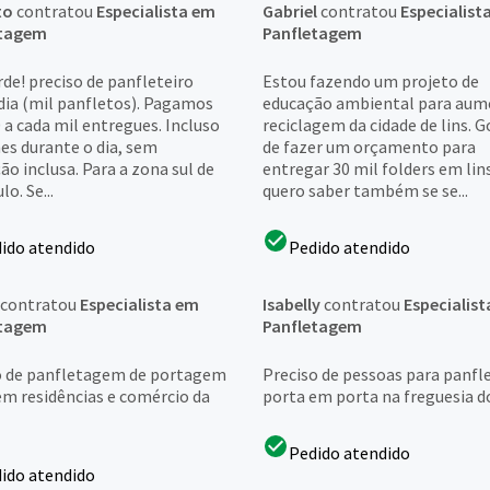
to
contratou
Especialista em
Gabriel
contratou
Especialist
etagem
Panfletagem
de! preciso de panfleteiro
Estou fazendo um projeto de
 dia (mil panfletos). Pagamos
educação ambiental para aum
 a cada mil entregues. Incluso
reciclagem da cidade de lins. G
es durante o dia, sem
de fazer um orçamento para
o inclusa. Para a zona sul de
entregar 30 mil folders em lin
lo. Se...
quero saber também se se...
ido atendido
Pedido atendido
contratou
Especialista em
Isabelly
contratou
Especialis
etagem
Panfletagem
o de panfletagem de portagem
Preciso de pessoas para panfl
em residências e comércio da
porta em porta na freguesia d
Pedido atendido
ido atendido