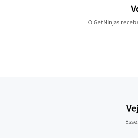
V
O GetNinjas receb
Ve
Esse