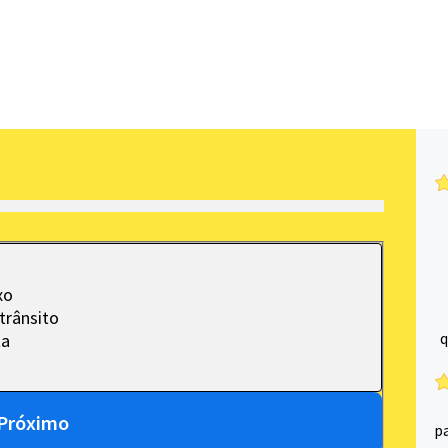
xo
trânsito
q
ta
Próximo
p