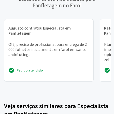
Panfletagem no Farol
Augusto
contratou
Especialista em
Rafae
Panfletagem
Panf
Olá, preciso de profissional para entrega de 2.
Plan
000 folhetos inicialmente em farol em santo
imobi
andré utinga
(ipira
zelin
Pedido atendido
Veja serviços similares para Especialista
em Panfletagem