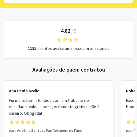
4.82
/
5
1195
clientes avaliaram nossos profissionais
Avaliações de quem contratou
Ana Paula
avaliou:
Rober
Fui muito bem atendida com um trabalho de
Excel
qualidade. Valeu a pena, orçamento grátis e não é
bom p
careiro. Obrigada!
para
Antônio Santos
/
Panfletagem no Farol
para
V