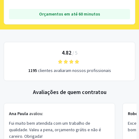
Orçamentos em até 60 minutos
4.82
/
5
1195
clientes avaliaram nossos profissionais
Avaliações de quem contratou
Ana Paula
avaliou:
Rober
Fui muito bem atendida com um trabalho de
Excel
qualidade. Valeu a pena, orçamento grátis e não é
bom p
careiro. Obrigada!