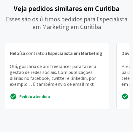
Veja pedidos similares em Curitiba
Esses são os últimos pedidos para Especialista
em Marketing em Curitiba
Heloísa
contratou
Especialista em Marketing
Davi
Olá, gostaria de um freelancer para fazer a
Preci
gestão de redes sociais. Com publicações
para 
diárias no facebook, twitter e linkedin, por
telef
exemplo. . . E também envio de email mkt
em at
client
Pedido atendido