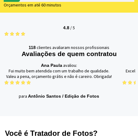
Orçamentos em até 60 minutos
/
5
4.8
clientes avaliaram nossos profissionais
118
Avaliações de quem contratou
avaliou:
Ana Paula
Fui muito bem atendida com um trabalho de qualidade.
Excele
Valeu a pena, orçamento grátis e não é careiro. Obrigada!
para
Antônio Santos
/
Edição de Fotos
Você é Tratador de Fotos?