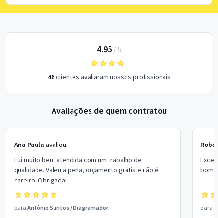
4.95
/
5
46
clientes avaliaram nossos profissionais
Avaliações de quem contratou
Ana Paula
avaliou:
Rober
Fui muito bem atendida com um trabalho de
Excel
qualidade. Valeu a pena, orçamento grátis e não é
bom p
careiro. Obrigada!
para
Antônio Santos
/
Diagramador
para
V