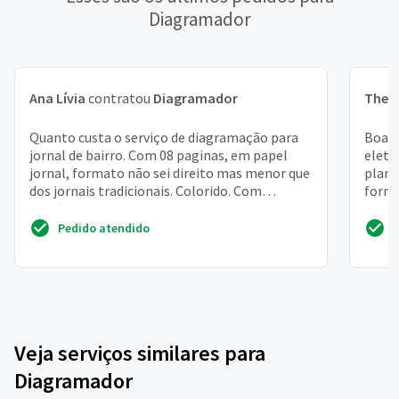
Diagramador
Ana Lívia
contratou
Diagramador
Theo
Quanto custa o serviço de diagramação para
Boa t
jornal de bairro. Com 08 paginas, em papel
eletr
jornal, formato não sei direito mas menor que
plano
dos jornais tradicionais. Colorido. Com
forma
matérias sobre ...
abert
Pedido atendido
Veja serviços similares para
Diagramador