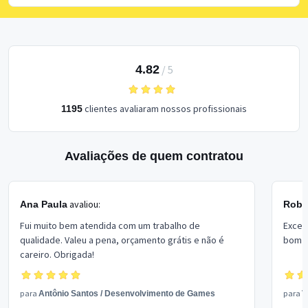
4.82
/
5
clientes avaliaram nossos profissionais
1195
Avaliações de quem contratou
avaliou:
Ana Paula
Rober
Fui muito bem atendida com um trabalho de
Excel
qualidade. Valeu a pena, orçamento grátis e não é
bom p
careiro. Obrigada!
para
para
Antônio Santos
/
Desenvolvimento de Games
V