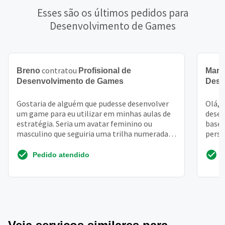
Esses são os últimos pedidos para
Desenvolvimento de Games
contratou
Breno
Profisional de
Marc
Desenvolvimento de Games
Dese
Gostaria de alguém que pudesse desenvolver
Olá, 
um game para eu utilizar em minhas aulas de
desen
estratégia. Seria um avatar feminino ou
basea
masculino que seguiria uma trilha numerada,
perso
cada etapa possu...
moba 
Pedido atendido