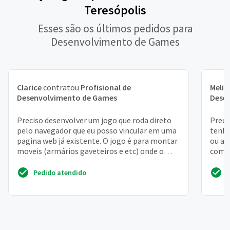
Teresópolis
Esses são os últimos pedidos para
Desenvolvimento de Games
Clarice
contratou
Profisional de
Melis
Desenvolvimento de Games
Dese
Preciso desenvolver um jogo que roda direto
Preci
pelo navegador que eu posso vincular em uma
tenha
pagina web já existente. O jogo é para montar
ou al
moveis (armários gaveteiros e etc) onde o
com o
jogador pod...
Pedido atendido