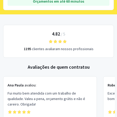
Orçamentos em até 60 minutos
4.82
/
5
1195
clientes avaliaram nossos profissionais
Avaliações de quem contratou
Ana Paula
avaliou:
Rober
Fui muito bem atendida com um trabalho de
Excel
qualidade. Valeu a pena, orçamento grátis e não é
bom p
careiro. Obrigada!