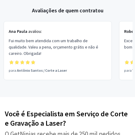
Avaliações de quem contratou
Ana Paula
avaliou:
Rober
Fui muito bem atendida com um trabalho de
Excel
qualidade. Valeu a pena, orçamento grátis e não é
bom p
careiro. Obrigada!
para
Antônio Santos
/
Corte a Laser
para
V
Você é Especialista em Serviço de Corte
e Gravação a Laser?
O GetNinjas recebe mais de 250 mil pedidos