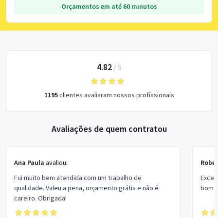
Orçamentos em até 60 minutos
4.82
/
5
1195
clientes avaliaram nossos profissionais
Avaliações de quem contratou
Ana Paula
avaliou:
Rober
Fui muito bem atendida com um trabalho de
Excel
qualidade. Valeu a pena, orçamento grátis e não é
bom p
careiro. Obrigada!