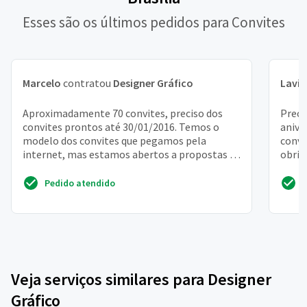
Esses são os últimos pedidos para Convites
Marcelo
contratou
Designer Gráfico
Lavín
Aproximadamente 70 convites, preciso dos
Preci
convites prontos até 30/01/2016. Temos o
anive
modelo dos convites que pegamos pela
convi
internet, mas estamos abertos a propostas se
obrig
for mais em conta. Esta...
Pedido atendido
Veja serviços similares para Designer
Gráfico