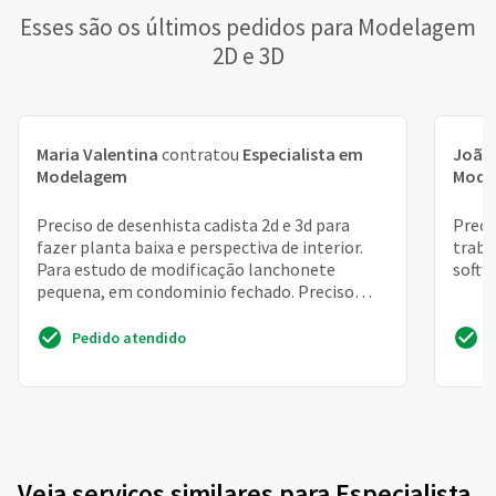
Esses são os últimos pedidos para Modelagem
2D e 3D
Maria Valentina
contratou
Especialista em
João
Modelagem
Mode
Preciso de desenhista cadista 2d e 3d para
Preci
fazer planta baixa e perspectiva de interior.
traba
Para estudo de modificação lanchonete
softw
pequena, em condominio fechado. Preciso
saber valoresconbrad...
Pedido atendido
Veja serviços similares para Especialista