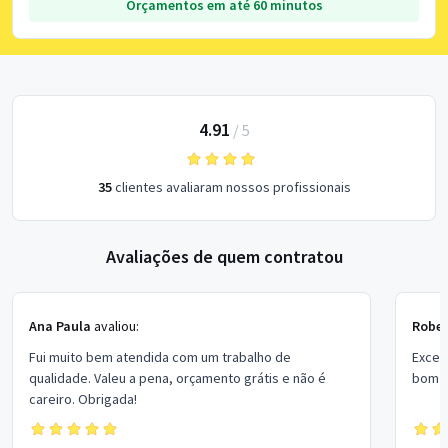
Orçamentos em até 60 minutos
4.91
/
5
35
clientes avaliaram nossos profissionais
Avaliações de quem contratou
Ana Paula
avaliou:
Rober
Fui muito bem atendida com um trabalho de
Excel
qualidade. Valeu a pena, orçamento grátis e não é
bom p
careiro. Obrigada!