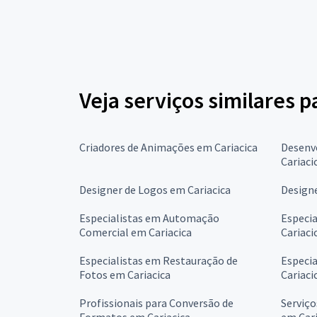
Veja serviços similares 
Criadores de Animações em Cariacica
Desenvo
Cariaci
Designer de Logos em Cariacica
Designe
Especialistas em Automação
Especia
Comercial em Cariacica
Cariaci
Especialistas em Restauração de
Especia
Fotos em Cariacica
Cariaci
Profissionais para Conversão de
Serviço
Formatos em Cariacica
em Cari