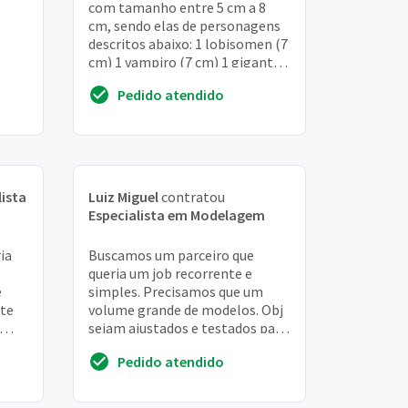
p
com tamanho entre 5 cm a 8
cm, sendo elas de personagens
descritos abaixo: 1 lobisomen (7
cm) 1 vampiro (7 cm) 1 gigante
(8 cm) 1 peão (5 cm) 1 pegasus
Pedido atendido
(6,...
lista
Luiz Miguel
contratou
Especialista em Modelagem
ia
Buscamos um parceiro que
queria um job recorrente e
e
simples. Precisamos que um
nte
volume grande de modelos. Obj
sejam ajustados e testados para
sala
que sejam usados em app de
Pedido atendido
realidade aumentada...