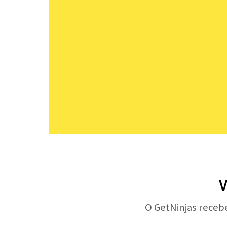
V
O GetNinjas receb