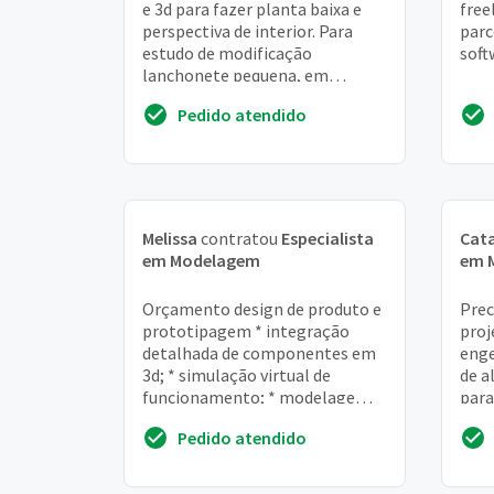
e 3d para fazer planta baixa e
free
perspectiva de interior. Para
parc
estudo de modificação
soft
lanchonete pequena, em
condominio fechado. Preciso
Pedido atendido
saber valoresconbrad...
Melissa
contratou
Especialista
Cata
em Modelagem
em 
Orçamento design de produto e
Prec
prototipagem * integração
proj
detalhada de componentes em
enge
3d; * simulação virtual de
de a
funcionamento; * modelagem
para
funcional (parametrização); *
tota
Pedido atendido
desenhos artísticos...
80m2