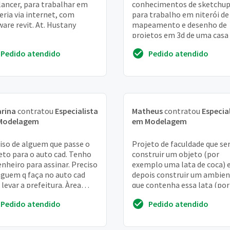
lancer, para trabalhar em
conhecimentos de sketchu
eria via internet, com
para trabalho em niterói de
ware revit. At. Hustany
mapeamento e desenho de
projetos em 3d de uma casa
Pedido atendido
Pedido atendido
rina
contratou
Especialista
Matheus
contratou
Especia
Modelagem
em Modelagem
iso de alguem que passe o
Projeto de faculdade que ser
eto para o auto cad. Tenho
construir um objeto (por
nheiro para assinar. Preciso
exemplo uma lata de coca) 
lguem q faça no auto cad
depois construir um ambie
 levar a prefeitura. Àrea
que contenha essa lata (por
l de 16m2 com laje (2 de
exemplo uma mesa em uma 
Pedido atendido
Pedido atendido
)...
com a latinha)