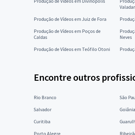
Produção de Vídeos em Divinópolis
Produç
Valada
Produção de Vídeos em Juiz de Fora
Produç
Produção de Vídeos em Poços de
Produçã
Caldas
Neves
Produção de Vídeos em Teófilo Otoni
Produç
Encontre outros profissi
Rio Branco
São Pa
Salvador
Goiâni
Curitiba
Guarul
Porto Alegre
Ribeirã