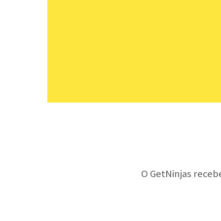
O GetNinjas receb