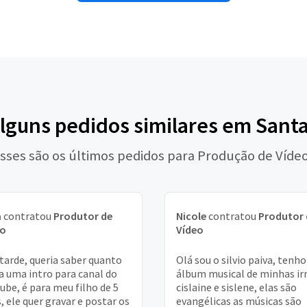
alguns pedidos similares em Santa
sses são os últimos pedidos para Produção de Víde
a
contratou
Produtor de
Nicole
contratou
Produtor 
eo
Vídeo
tarde, queria saber quanto
Olá sou o silvio paiva, tenh
ia uma intro para canal do
álbum musical de minhas i
ube, é para meu filho de 5
cislaine e sislene, elas são
, ele quer gravar e postar os
evangélicas as músicas são