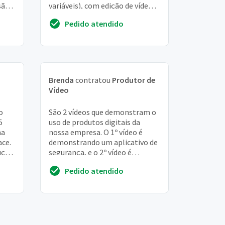
são
variáveis), com edição de vídeo e
som, inclusão de legendas,
Pedido atendido
extração ...
Brenda
contratou
Produtor de
Vídeo
o
São 2 vídeos que demonstram o
5
uso de produtos digitais da
ma
nossa empresa. O 1º vídeo é
ace.
demonstrando um aplicativo de
ução
segurança, e o 2º vídeo é
demonstrando um sistema web
Pedido atendido
de câmeras. Vídeo...