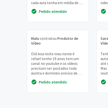
cada aula tenha em média de 30
vide
a 45 minutos. Talvez um orçam...
amou
Pedido atendido
para.
Malu
contratou
Produtor de
Sar
Vídeo
Víd
Olá boa noite meu nome é
Ten
rafael tenho 19 anos tem um
auto
canal no youtube e os vídeos
até 
precisam ser postados toda
Mas 
quinta e domingo preciso de
yout
pessoa para poder editar esses
paisa
Pedido atendido
vídeos