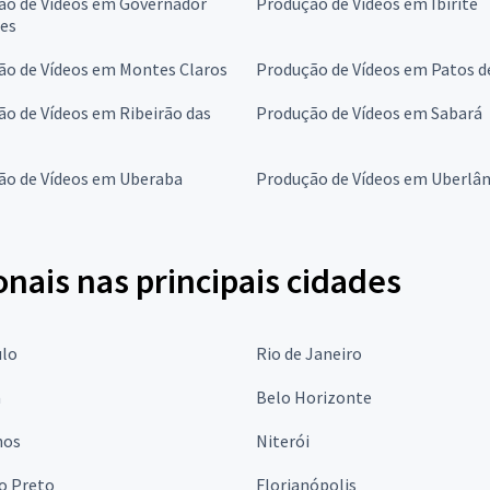
ão de Vídeos em Governador
Produção de Vídeos em Ibirité
res
ão de Vídeos em Montes Claros
Produção de Vídeos em Patos d
o de Vídeos em Ribeirão das
Produção de Vídeos em Sabará
ão de Vídeos em Uberaba
Produção de Vídeos em Uberlân
onais nas principais cidades
ulo
Rio de Janeiro
a
Belo Horizonte
hos
Niterói
o Preto
Florianópolis