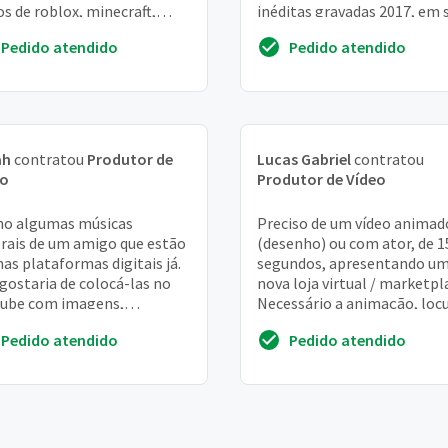
os de roblox, minecraft,
inéditas gravadas 2017, em 
g us, queria uma intro
jose do rio preto SP. Porém
Pedido atendido
Pedido atendido
..
existe um...
ah
contratou
Produtor de
Lucas Gabriel
contratou
eo
Produtor de Vídeo
ho algumas músicas
Preciso de um vídeo animad
rais de um amigo que estão
(desenho) ou com ator, de 1
nas plataformas digitais já.
segundos, apresentando u
gostaria de colocá-las no
nova loja virtual / marketpl
ube com imagens,
Necessário a animação, loc
gens. . . E letras
e áudio design
Pedido atendido
Pedido atendido