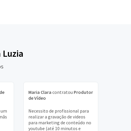
 Luzia
os
de
Maria Clara
contratou
Produtor
de Vídeo
o um
Necessito de profissional para
rmãs
realizar a gravação de videos
para marketing de conteúdo no
youtube (até 10 minutos e