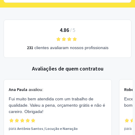
4.86
/
5
231
clientes avaliaram nossos profissionais
Avaliações de quem contratou
Ana Paula
Rober
avaliou:
Fui muito bem atendida com um trabalho de
Excel
qualidade. Valeu a pena, orçamento grátis e não é
bom 
careiro. Obrigada!
Antônio Santos
/
Locução e Narração
V
para
para