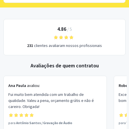
4.86
/
5
231
clientes avaliaram nossos profissionais
Avaliações de quem contratou
Ana Paula
avaliou:
Rober
Fui muito bem atendida com um trabalho de
Excel
qualidade. Valeu a pena, orçamento grátis e não é
bom p
careiro. Obrigada!
para
Antônio Santos
/
Gravação de Áudio
para
V