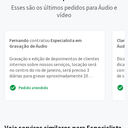
Esses são os últimos pedidos para Áudio e
vídeo
Fernando
contratou
Especialista em
Clara
Gravação de Áudio
Áudi
Gravação e edição de depoimentos de clientes
Dicas
internos sobre nossos serviços, locação será
dicas
no centro do rio de janeiro, será preciso 3
confi
diárias para gravar aproximadamente 10
de so
entrevistas cu...
sempr
Pedido atendido
Veja serviços similares para Especialista