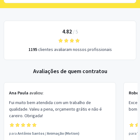
4.82
/
5
1195
clientes avaliaram nossos profissionais
Avaliações de quem contratou
Ana Paula
avaliou:
Rober
Fui muito bem atendida com um trabalho de
Excel
qualidade. Valeu a pena, orçamento grátis e não é
bom p
careiro. Obrigada!
para
Antônio Santos
/
Animação (Motion)
para
V