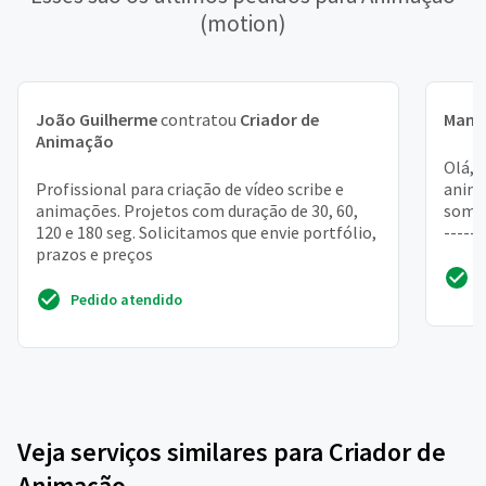
(motion)
João Guilherme
contratou
Criador de
Manu
Animação
Olá, 
Profissional para criação de vídeo scribe e
anima
animações. Projetos com duração de 30, 60,
soment
120 e 180 seg. Solicitamos que envie portfólio,
-----
prazos e preços
novos 
Pedido atendido
Veja serviços similares para Criador de
Animação