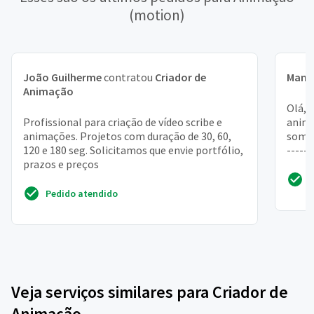
(motion)
João Guilherme
contratou
Criador de
Manu
Animação
Olá, 
Profissional para criação de vídeo scribe e
anima
animações. Projetos com duração de 30, 60,
soment
120 e 180 seg. Solicitamos que envie portfólio,
-----
prazos e preços
novos 
Pedido atendido
Veja serviços similares para Criador de
Animação