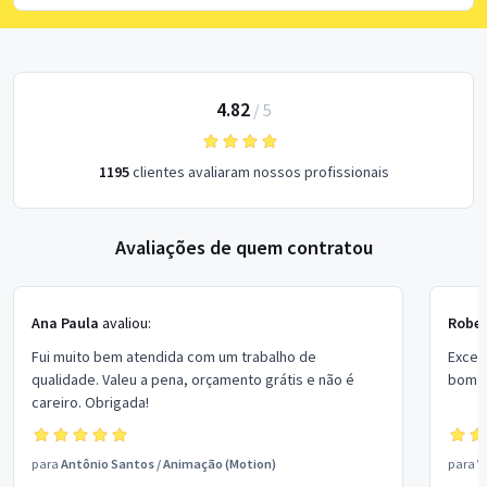
4.82
/
5
1195
clientes avaliaram nossos profissionais
Avaliações de quem contratou
Ana Paula
avaliou:
Rober
Fui muito bem atendida com um trabalho de
Excel
qualidade. Valeu a pena, orçamento grátis e não é
bom p
careiro. Obrigada!
para
Antônio Santos
/
Animação (Motion)
para
V