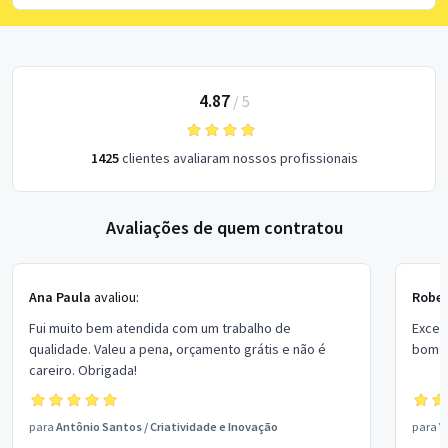
4.87
/
5
1425
clientes avaliaram nossos profissionais
Avaliações de quem contratou
Ana Paula
avaliou:
Rober
Fui muito bem atendida com um trabalho de
Excel
qualidade. Valeu a pena, orçamento grátis e não é
bom p
careiro. Obrigada!
para
Antônio Santos
/
Criatividade e Inovação
para
V