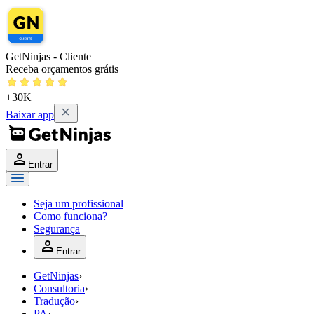
GetNinjas - Cliente
Receba orçamentos grátis
+30K
Baixar app
Entrar
Seja um profissional
Como funciona?
Segurança
Entrar
GetNinjas
›
Consultoria
›
Tradução
›
PA
›