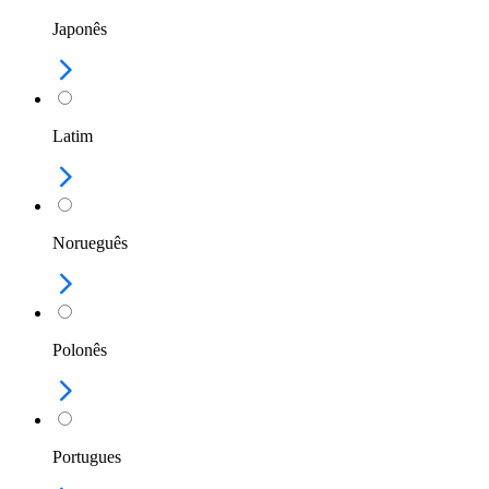
Japonês
Latim
Norueguês
Polonês
Portugues