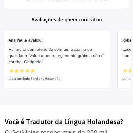
Avaliações de quem contratou
Ana Paula
Rober
avaliou:
Fui muito bem atendida com um trabalho de
Excel
qualidade. Valeu a pena, orçamento grátis e não é
bom 
careiro. Obrigada!
Antônio Santos
/
Holandês
V
para
para
Você é Tradutor da Língua Holandesa?
O GetNinjas recebe mais de 250 mil