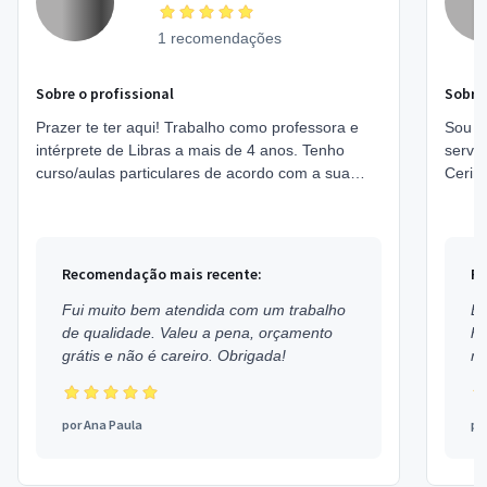
1 recomendações
Sobre o profissional
Sobre 
Prazer te ter aqui! Trabalho como professora e
Sou pr
intérprete de Libras a mais de 4 anos. Tenho
servi
curso/aulas particulares de acordo com a sua
Cerim
demanda, horários disponíveis para sua
Garço
nescessida...
Segur
Recomendação mais recente:
Re
Fui muito bem atendida com um trabalho
Ex
de qualidade. Valeu a pena, orçamento
h
grátis e não é careiro. Obrigada!
mu
por
Ana Paula
po