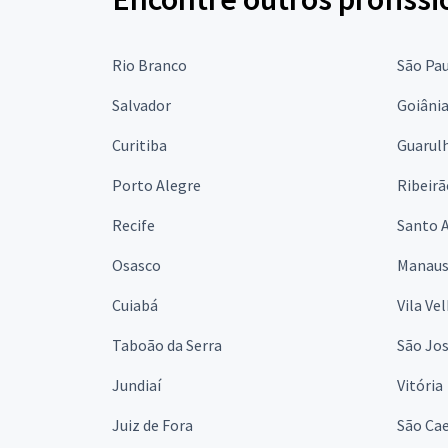
Rio Branco
São Pa
Salvador
Goiâni
Curitiba
Guarul
Porto Alegre
Ribeirã
Recife
Santo 
Osasco
Manau
Cuiabá
Vila Ve
Taboão da Serra
São Jo
Jundiaí
Vitória
Juiz de Fora
São Cae