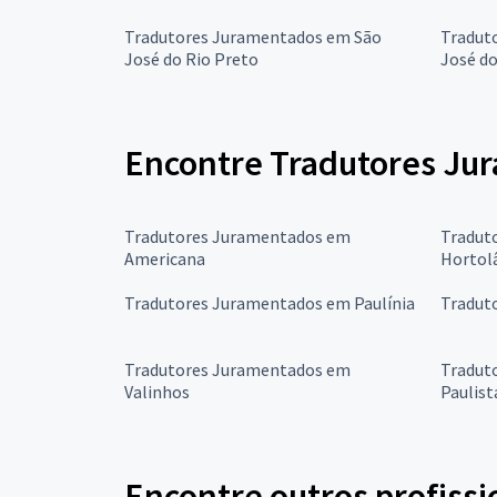
Tradutores Juramentados em São
Tradut
José do Rio Preto
José d
Encontre Tradutores Ju
Tradutores Juramentados em
Tradut
Americana
Hortol
Tradutores Juramentados em Paulínia
Tradut
Tradutores Juramentados em
Tradut
Valinhos
Paulist
Encontre outros profissi