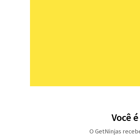
Você é
O GetNinjas receb