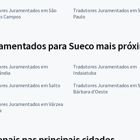
ores Juramentados em São
Tradutores Juramentados em 
os Campos
Paulo
ramentados para Sueco mais próx
ores Juramentados em
Tradutores Juramentados em
ândia
Indaiatuba
ores Juramentados em Salto
Tradutores Juramentados em 
Bárbara d'Oeste
ores Juramentados em Várzea
a
onais nas principais cidades