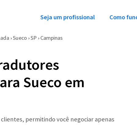
Seja um profissional
Como fun
tada
Sueco
SP
Campinas
›
›
›
radutores
ara Sueco em
r clientes, permitindo você negociar apenas