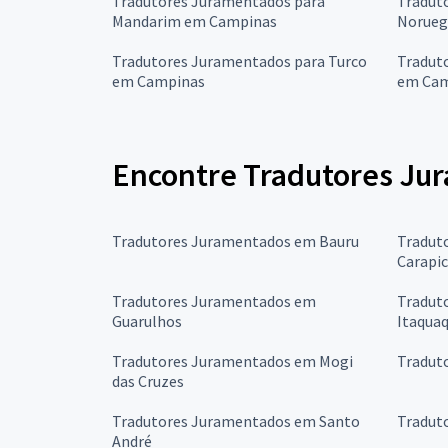
Tradutores Juramentados para
Tradut
Mandarim em Campinas
Norueg
Tradutores Juramentados para Turco
Tradut
em Campinas
em Cam
Encontre Tradutores Jur
Tradutores Juramentados em Bauru
Tradut
Carapic
Tradutores Juramentados em
Tradut
Guarulhos
Itaqua
Tradutores Juramentados em Mogi
Tradut
das Cruzes
Tradutores Juramentados em Santo
Tradut
André