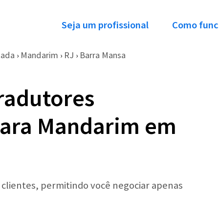
Seja um profissional
Como func
tada
Mandarim
RJ
Barra Mansa
›
›
›
radutores
para Mandarim em
r clientes, permitindo você negociar apenas