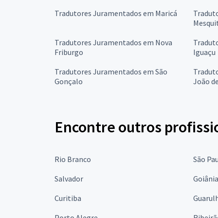
Tradutores Juramentados em Maricá
Tradut
Mesqui
Tradutores Juramentados em Nova
Tradut
Friburgo
Iguaçu
Tradutores Juramentados em São
Tradut
Gonçalo
João de
Encontre outros profissi
Rio Branco
São Pa
Salvador
Goiâni
Curitiba
Guarul
Porto Alegre
Ribeirã