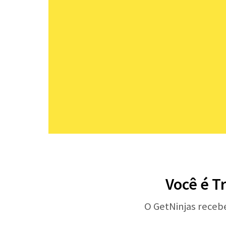
Você é T
O GetNinjas receb