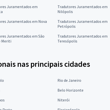
ores Juramentados em
Tradutores Juramentados em
ta
Nilópolis
ores Juramentados em Nova
Tradutores Juramentados em
Petrópolis
ores Juramentados em São
Tradutores Juramentados em
 Meriti
Teresópolis
onais nas principais cidades
ulo
Rio de Janeiro
a
Belo Horizonte
hos
Niterói
o Preto
Florianópolis