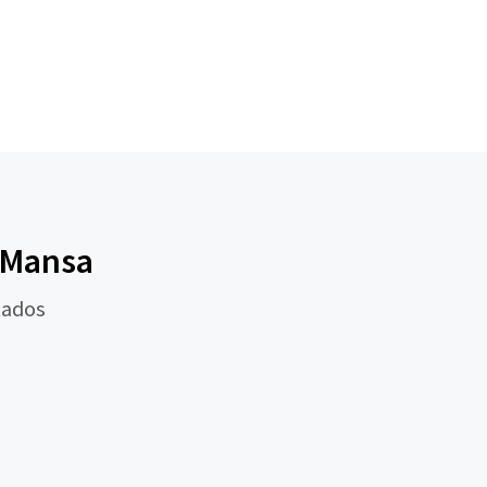
a Mansa
tados