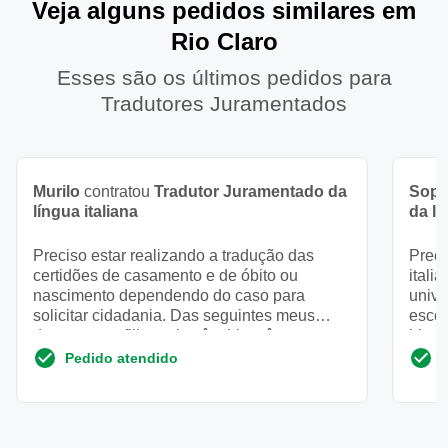
Veja alguns pedidos similares em
Rio Claro
Esses são os últimos pedidos para
Tradutores Juramentados
Murilo
contratou
Tradutor Juramentado da
Soph
língua italiana
da lí
Preciso estar realizando a tradução das
Preci
certidões de casamento e de óbito ou
itali
nascimento dependendo do caso para
unive
solicitar cidadania. Das seguintes meus
escol
documentos filho pai avô e bisavô p...
histó
Pedido atendido