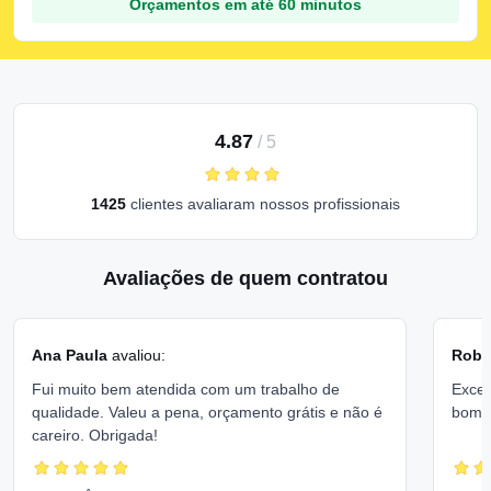
Orçamentos em até 60 minutos
4.87
/
5
1425
clientes avaliaram nossos profissionais
Avaliações de quem contratou
Ana Paula
avaliou:
Rober
Fui muito bem atendida com um trabalho de
Excel
qualidade. Valeu a pena, orçamento grátis e não é
bom 
careiro. Obrigada!