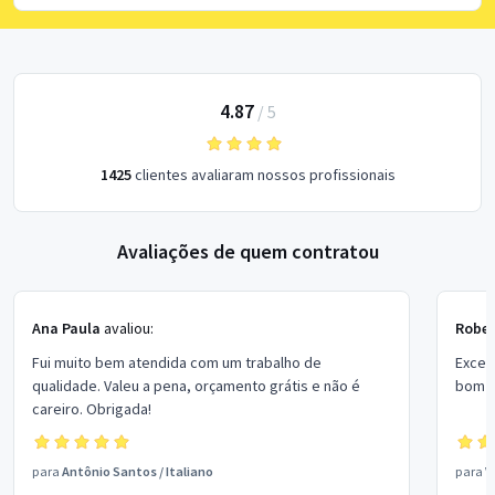
4.87
/
5
1425
clientes avaliaram nossos profissionais
Avaliações de quem contratou
Ana Paula
avaliou:
Rober
Fui muito bem atendida com um trabalho de
Excel
qualidade. Valeu a pena, orçamento grátis e não é
bom p
careiro. Obrigada!
para
Antônio Santos
/
Italiano
para
V