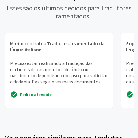
Esses são os últimos pedidos para Tradutores
Juramentados
Murilo
contratou
Tradutor Juramentado da
Soph
língua italiana
língu
Preciso estar realizando a tradução das
Preci
certidões de casamento e de óbito ou
itali
nascimento dependendo do caso para solicitar
unive
cidadania. Das seguintes meus documentos
da un
filho pai avô e bisavô p...
do seg
Pedido atendido
Veja serviços similares para Tradutor