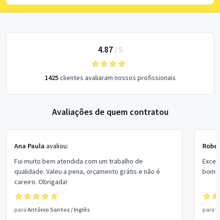
4.87
/
5
1425
clientes avaliaram nossos profissionais
Avaliações de quem contratou
Ana Paula
avaliou:
Rober
Fui muito bem atendida com um trabalho de
Excel
qualidade. Valeu a pena, orçamento grátis e não é
bom p
careiro. Obrigada!
para
Antônio Santos
/
Inglês
para
V