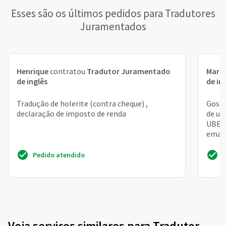
Esses são os últimos pedidos para Tradutores
Juramentados
Henrique
contratou
Tradutor Juramentado
Maria
de inglês
de in
Tradução de holerite (contra cheque) ,
Gosta
declaração de imposto de renda
de um
UBER
email
corre
Pedido atendido
Veja serviços similares para Tradutor