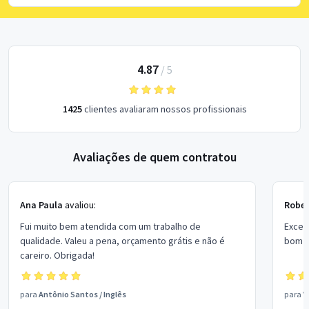
4.87
/
5
1425
clientes avaliaram nossos profissionais
Avaliações de quem contratou
Ana Paula
avaliou:
Rober
Fui muito bem atendida com um trabalho de
Excel
qualidade. Valeu a pena, orçamento grátis e não é
bom p
careiro. Obrigada!
para
Antônio Santos
/
Inglês
para
V