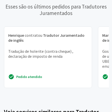
Esses são os últimos pedidos para Tradutores
Juramentados
Henrique
contratou
Tradutor Juramentado
Maria
de inglês
de in
Tradução de holerite (contra cheque) ,
Gosta
declaração de imposto de renda
de um
UBER
email
corre
Pedido atendido
Veja serviços similares para Tradutor